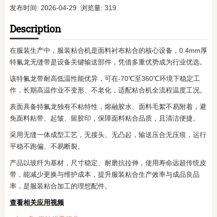
发布时间: 2026-04-29 浏览量: 319
Description
在服装生产中，服装粘合机是面料衬布粘合的核心设备，0.4mm厚
特氟龙无缝带是设备关键输送部件，凭借多重优势成为行业优选。
该特氟龙带耐高低温性能优异，可在-70℃至360℃环境下稳定工
作，长期高温作业不变形、不老化，适配粘合机全流程温度工况。
表面具备特氟龙独有不粘特性，熔融胶水、面料毛絮不易附着，避
免面料粘带、起皱、留胶印，保障面料粘合品质，且清洁便捷。
采用无缝一体成型工艺，无接头、无凸起，输送压合无压痕，运行
平稳不跑偏、不易断裂。
产品以玻纤为基材，尺寸稳定、耐磨抗拉伸，使用寿命远超传统皮
带，能减少更换与维护成本，提升服装粘合生产效率与成品良品
率，是服装粘合加工的理想配件。
查看相关应用视频