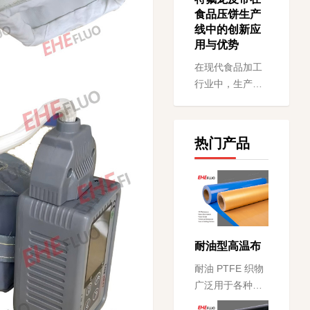
实现由内而外的
食品压饼生产
快...
线中的创新应
用与优势
在现代食品加工
行业中，生产效
率与食品安全是
两大核心考量因
素，特氟龙
热门产品
（PTFE）皮带作
为一种高性能输
送材料...
耐油型高温布
耐油 PTFE 织物
广泛用于各种工
业食品加工应