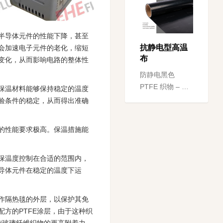
用，包括接触式
带式烤架，通过
上下加热带之间
致半导体元件的性能下降，甚至
的烹饪实现高生
抗静电型高温
会加速电子元件的老化，缩短
产率...
布
变化，从而影响电路的整体性
防静电黑色
PTFE 织物 – EB
英保温材料能够保持稳定的温度
系列采用优质玻
验条件的稳定，从而得出准确
璃纤维织物、
PTFE 和碳或石
体的性能要求极高。保温措施能
墨结合涂层工艺
制成。这些织物
可以接...
确保温度控制在合适的范围内，
导体元件在稳定的温度下运
作隔热毯的外层，以保护其免
方的PTFE涂层，由于这种织