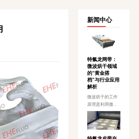
新闻中心
用
特氟龙网带：
微波烘干领域
的“黄金搭
档”与行业应用
解析
微波烘干的工作
原理是利用微波
直接作用于物料
内部分子，使其
高速振动摩擦而
产生热量，从而
特氟龙皮带在