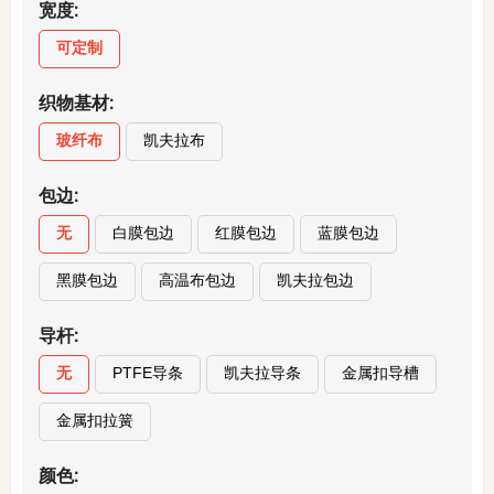
宽度:
可定制
织物基材:
玻纤布
凯夫拉布
包边:
无
白膜包边
红膜包边
蓝膜包边
黑膜包边
高温布包边
凯夫拉包边
导杆:
无
PTFE导条
凯夫拉导条
金属扣导槽
金属扣拉簧
颜色: