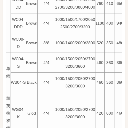
Brown
4*4
760
410
650
DD
2700/3200/3800/4000
WC04-
1000/1500/1700/2050
Brown
4*4
1180
480
940
DDD
2500/2700/3200
WC08-
Brown
8*8
1000/1400/2000/2800
520
350
480
D
WC04-
1000/1500/2050/2700
Brown
4*4
460
360
360
S
3200/3600
单
纬
1000/1500/2050/2700
WB04-S
Black
4*4
460
360
360
3200/3600
凯
芙
WG04-
1000/1500/2050/2700
拉
Glod
4*4
420
680
460
K
3200/3600
双
纬