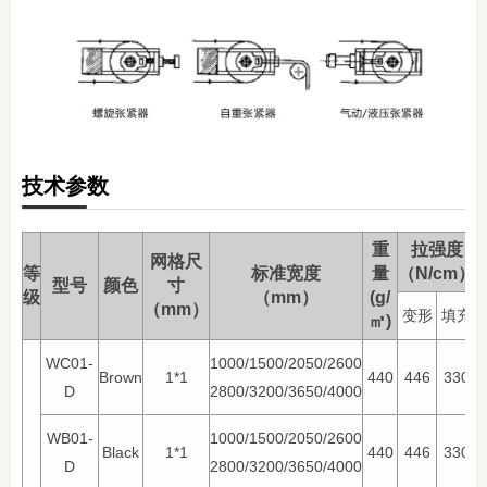
技术参数
重
拉强度
网格尺
等
标准宽度
量
（N/cm）
型号
颜色
寸
级
（mm）
(g/
（mm）
I
变形
填充
㎡)
WC01-
1000/1500/2050/2600
Brown
1*1
440
446
330
D
2800/3200/3650/4000
WB01-
1000/1500/2050/2600
Black
1*1
440
446
330
D
2800/3200/3650/4000