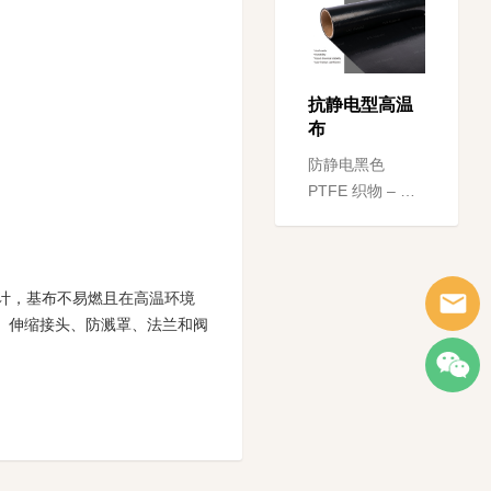
用，包括接触式
带式烤架，通过
上下加热带之间
的烹饪实现高生
抗静电型高温
产率...
布
防静电黑色
PTFE 织物 – EB
系列采用优质玻
璃纤维织物、
PTFE 和碳或石
墨结合涂层工艺
计，基布不易燃且在高温环境
制成。这些织物
罩、伸缩接头、防溅罩、法兰和阀
可以接...