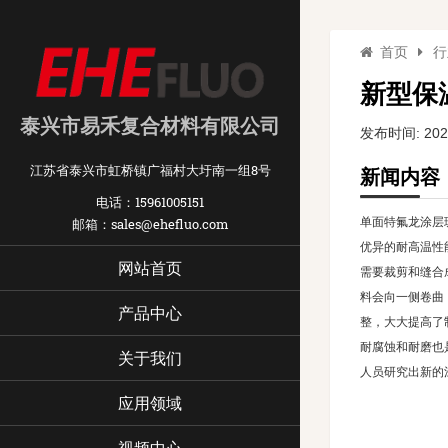
首页
行
新型保
泰兴市易禾复合材料有限公司
发布时间: 2024
江苏省泰兴市虹桥镇广福村大圩南一组8号
新闻内容
电话：15961005151
邮箱：sales@ehefluo.com
单面特氟龙涂层
优异的耐高温性
网站首页
需要裁剪和缝合
料会向一侧卷曲
产品中心
整，大大提高了
耐腐蚀和耐磨也
关于我们
人员研究出新的
应用领域
视频中心