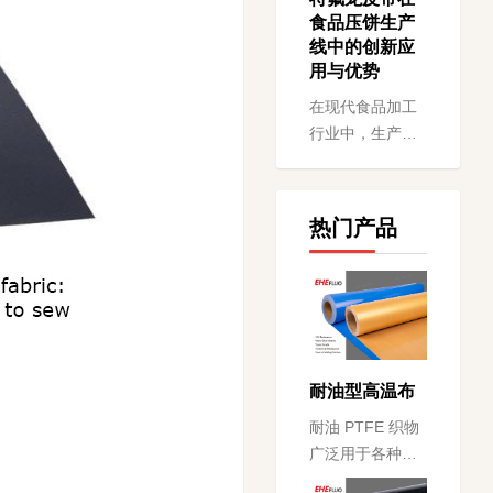
实现由内而外的
食品压饼生产
快...
线中的创新应
用与优势
在现代食品加工
行业中，生产效
率与食品安全是
两大核心考量因
素，特氟龙
热门产品
（PTFE）皮带作
为一种高性能输
送材料...
耐油型高温布
耐油 PTFE 织物
广泛用于各种工
业食品加工应