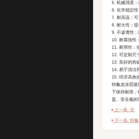
5. 机械强度
6. 化学稳
7. 耐高温：
8. 耐火性
9. 不渗透性
10. 耐腐蚀
11. 耐用性
12. 可定
13. 良好的
14. 易于清
15. 经济
特氟龙涂层玻
下保持耐用，
盖、安全服的
上一条: 无
下一条: 特