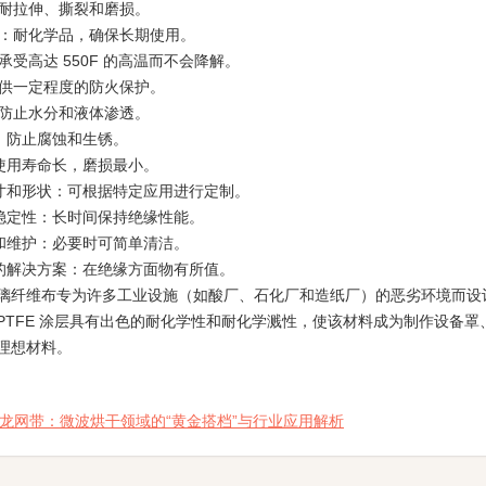
：耐拉伸、撕裂和磨损。
定性：耐化学品，确保长期使用。
可承受高达 550F 的高温而不会降解。
：提供一定程度的防火保护。
：防止水分和液体渗透。
性：防止腐蚀和生锈。
：使用寿命长，磨损最小。
制尺寸和形状：可根据特定应用进行定制。
热稳定性：长时间保持绝缘性能。
洁和维护：必要时可简单清洁。
高效的解决方案：在绝缘方面物有所值。
璃纤维布专为许多工业设施（如酸厂、石化厂和造纸厂）的恶劣环境而设
PTFE 涂层具有出色的耐化学性和耐化学溅性，使该材料成为制作设备
理想材料。
氟龙网带：微波烘干领域的“黄金搭档”与行业应用解析