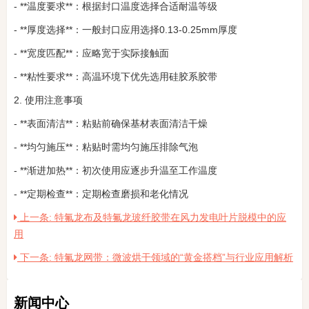
- **温度要求**：根据封口温度选择合适耐温等级
- **厚度选择**：一般封口应用选择0.13-0.25mm厚度
- **宽度匹配**：应略宽于实际接触面
- **粘性要求**：高温环境下优先选用硅胶系胶带
2. 使用注意事项
- **表面清洁**：粘贴前确保基材表面清洁干燥
- **均匀施压**：粘贴时需均匀施压排除气泡
- **渐进加热**：初次使用应逐步升温至工作温度
- **定期检查**：定期检查磨损和老化情况
上一条: 特氟龙布及特氟龙玻纤胶带在风力发电叶片脱模中的应
用
下一条: 特氟龙网带：微波烘干领域的“黄金搭档”与行业应用解析
新闻中心